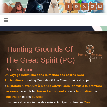
Hunting Grounds Of
The Great Spirit (PC)
Présentation
Un voyage initiatique dans le monde des esprits Nord
Amérindiens
, Hunting Grounds Of The Great Spirit est un jeu
d’
exploration-aventure à monde ouvert, solo, en vue à la première
personne
, avec de la
chasse traditionnelle
, de la
fabrication
, de
l’
infiltration
et des
puzzles
.
L’histoire est racontée par des éléments répartis dans les
îles